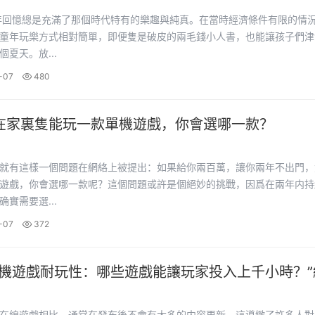
年回憶總是充滿了那個時代特有的樂趣與純真。在當時經濟條件有限的情
童年玩樂方式相對簡單，即便隻是破皮的兩毛錢小人書，也能讓孩子們津
夏天。放...
-07
480
在家裏隻能玩一款單機遊戲，你會選哪一款？
就有這樣一個問題在網絡上被提出：如果給你兩百萬，讓你兩年不出門，
遊戲，你會選哪一款呢？這個問題或許是個絕妙的挑戰，因爲在兩年内持
實需要選...
-07
372
單機遊戲耐玩性：哪些遊戲能讓玩家投入上千小時？”
有這麽耐玩的遊戲嗎
在線遊戲相比，通常在發布後不會有太多的内容更新，這導緻了許多人對