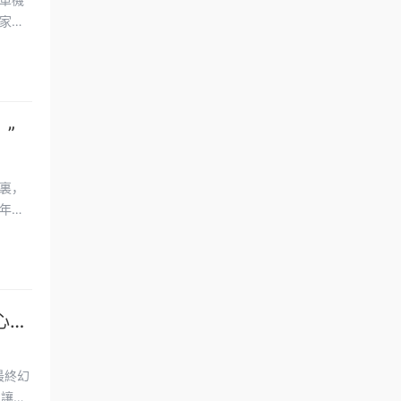
家在
”
裏，
年
心動
最終幻
，讓人