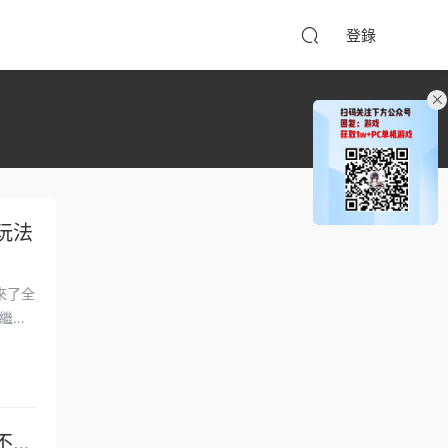
登錄
玩法
來了全
繼續
不轉