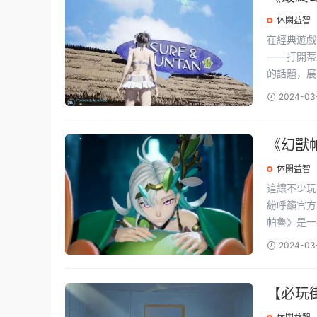
睛！
休閑益智
在經典遊戲
——打開蒂
的話題，展現
2024-03
《幻獸帕
升級補
休閑益智
這讓不少玩
紛呼籲官方不要修
帕魯》是一款
2024-03
【必玩
哪些？