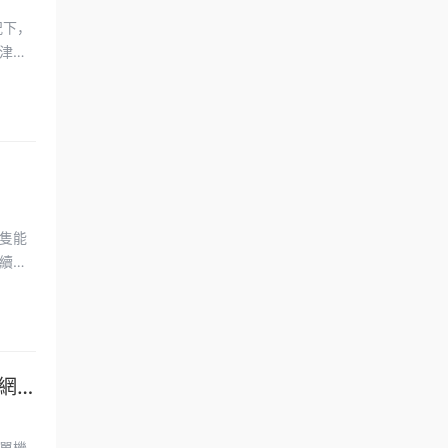
況下，
津有
隻能
續享
網
單機