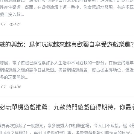
性産生疑慮。然而，在遊戲論壇上逛一番後，你會驚訝地發現，有許多玩
上投入超...
-07
421
遊戲的興起：爲何玩家越來越喜歡獨自享受遊戲樂趣？
發展，電子遊戲已經成爲許多人生活中不可或缺的一部分。在過去的幾年
網絡遊戲之間的競争日益激烈。盡管網絡遊戲曾一度占據主導地位，但近
多的玩家開始...
-07
438
4年必玩單機遊戲推薦：九款熱門遊戲值得期待，你最
遊戲界再次掀起了一股熱潮，衆多優秀大作相繼登場，令人目不暇接。從《
到《龍之信條2》，再到《暗喻幻想》等，各款遊戲都吸引着玩家的目光