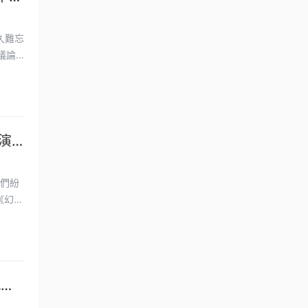
久難忘
議論
扮演
家們紛
戲有