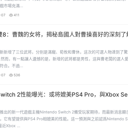
市場充滿...
-07
411
雙8：曹魏的女将，揭秘島國人對曹操喜好的深刻了
新新增了三位武将，分别是滿寵、荀攸和曹休，這次的可選人物達到了驚
。然而，有一點讓人遺憾的是，新增的武将都是男性，這與曹老闆的選人
合。不過...
-07
536
itch 2性能曝光：或将媲美PS4 Pro，與Xbox Ser
？
出的新一代遊戲主機Nintendo Switch 2備受玩家期待，而最新消息
它有望提供與PS4 Pro相媲美的性能。這一預測與之前認爲Nintendo Sw
Xbox ...