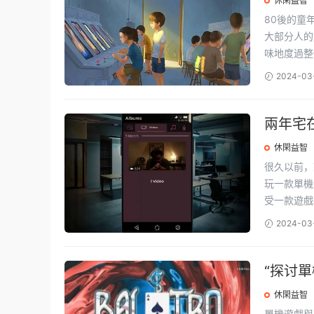
休閑益智
80後的童
大部分人的
味地度過整個
2024-03
兩年宅
休閑益智
很久以前，
玩一款單機
受一款遊戲确
2024-03
“探讨
友：真
休閑益智
單機遊戲與