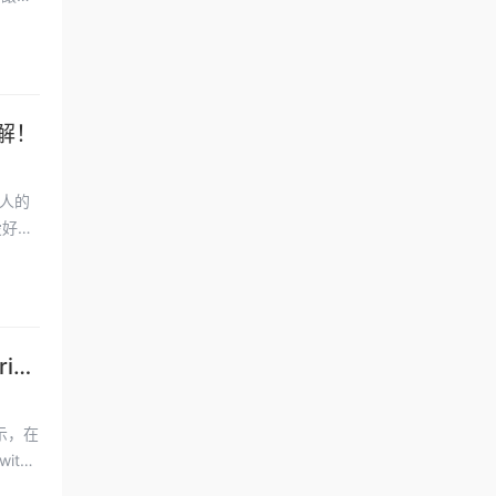
解！
人的
愛好似
ies
顯示，在
itch