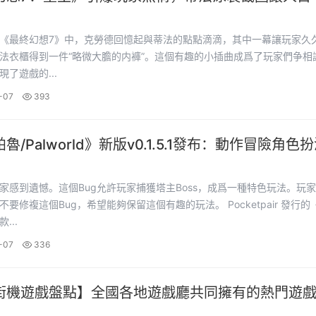
《最終幻想7》中，克勞德回憶起與蒂法的點點滴滴，其中一幕讓玩家久
法衣櫃得到一件“略微大膽的内褲”。這個有趣的小插曲成爲了玩家們争相
了遊戲的...
-07
393
魯/Palworld》新版v0.1.5.1發布：動作冒險角色
丁，玩家不能再抓塔主了！官方緻歉…
家感到遺憾。這個Bug允許玩家捕獲塔主Boss，成爲一種特色玩法。玩
複這個Bug，希望能夠保留這個有趣的玩法。 Pocketpair 發行的《幻獸
...
-07
336
街機遊戲盤點】全國各地遊戲廳共同擁有的熱門遊