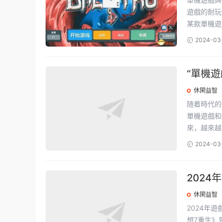
遊戲的耐玩
某款單機遊戲
2024-03
“單機
休閑益智
随着時代的
單機遊戲和
來，越來越
2024-03
202
哪個？
休閑益智
2024年
想7重生》