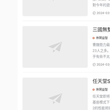
對今年的遊戲
2024-03
三國無
休閑益智
曹魏勢力最
23人之多
乎有些不太符
2024-03
任天堂Sw
S相近
休閑益智
任天堂即将推
基座模式下，
2的性能将接近