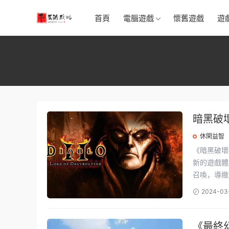
首頁
電腦遊戲
懷舊遊戲
遊
暗黑破
休閑益智
《暗黑破壞
新的遊戲體
召喚，導緻整
2024-03
《最終