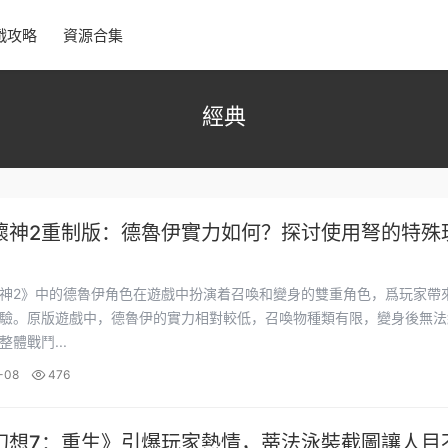
戲攻略
資源合集
經典
壞神2重制版：德魯伊實力如何？探讨使用弩的特殊
神2》中的德魯伊角色在遊戲中扮演着召喚和變身的雙重角色，爲玩家帶
驗。原版遊戲中，德魯伊的實力相對較低，召喚物種類有限，變身後無法
體戰鬥...
-08
476
幻想7：重生》引爆玩家熱情，蒂法泳裝截圖讓人目